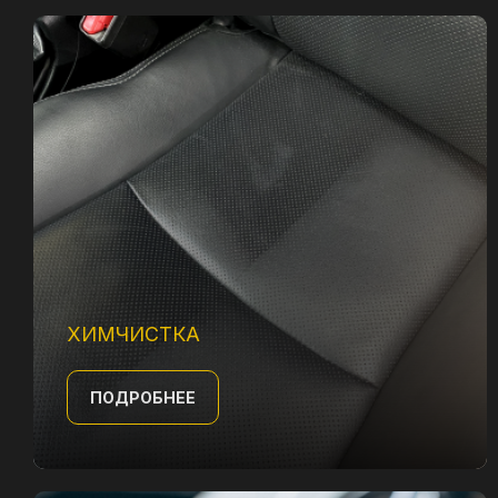
чистоты салона
Удаляем любые загрязнения, пятна
и запахи, возвращая свежесть
и комфорт вашему автомобилю.
Безопасные средства,
профессиональный подход
и видимый результат
ПОДРОБНЕЕ
ХИМЧИСТКА
ПОДРОБНЕЕ