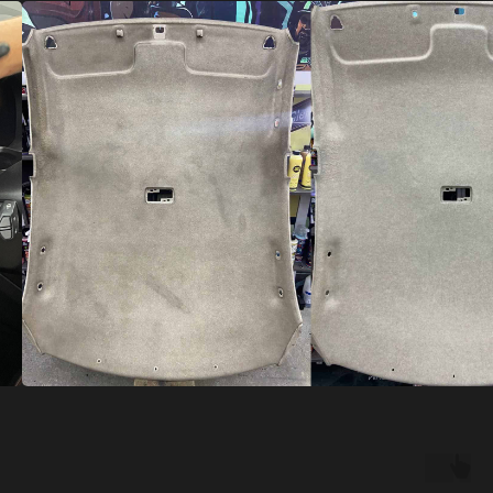
Alina
Ирина
Выбирали по отзывам, выбрали
Оклеили маш
Гта и не ошиблись😍 Фары и кузов
в бронепленк
полировали, работу сделали
пленка весь 
быстро, еще и в салоне убрались,
результат ог
теперь будем возвращаться
катаюсь, ник
только сюда🔥
сразу видно
дела. Реком
Читать больше отзывов