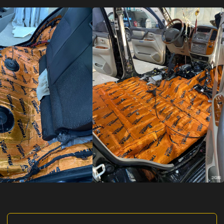
ИНН: 032626634341
ОГРНИП: 323030000048091
ИП Бабоян Тигран Гайкович
Услуги
Полировка
Шумоизоляция
Керамическое покрытие
Химчистка
Оклейка бронепленкой
Контакты
Телефон: +7 (3012) 57-56-19
Ежедневно с 10:00 до 19:00
Проспект Автомобилистов, 1Д,
г. Улан-Удэ