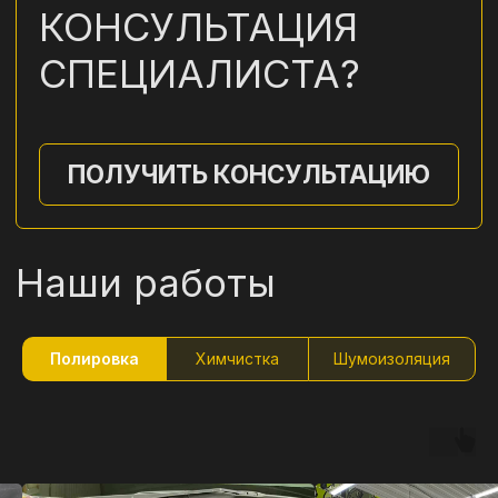
Полировка
Химчистка
Шумоизоляция
Шумо-виброизоляция
автомобиля